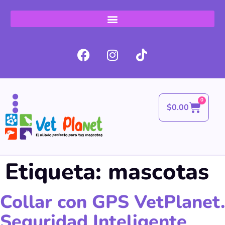
0
$
0.00
Etiqueta:
mascotas
Collar con GPS VetPlanet.
Seguridad Inteligente