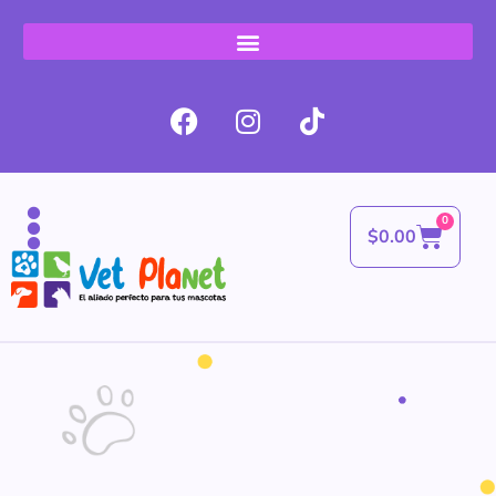
0
$
0.00