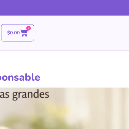
0
$
0.00
ponsable