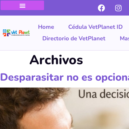
Cédula VetPlanet ID
Seguro para Mascotas
Directorio de VetPlanet
Mascotas Perdidas
Publica tu negocio
Home
Cédula VetPlanet ID
Directorio de VetPlanet
Mas
Archivos
Desparasitar no es opcion