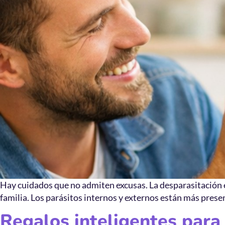
Hay cuidados que no admiten excusas. La desparasitación es
familia. Los parásitos internos y externos están más presen
Regalos inteligentes para 